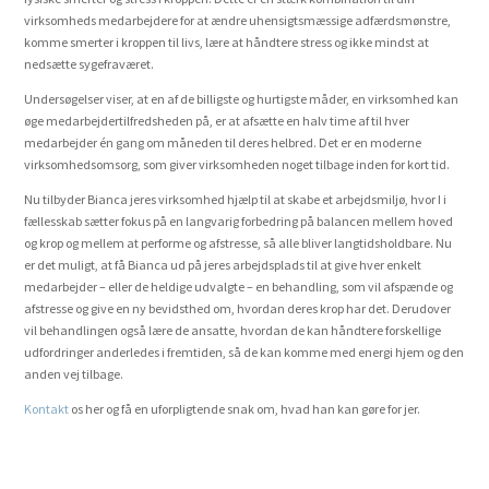
virksomheds medarbejdere for at ændre uhensigtsmæssige adfærdsmønstre,
komme smerter i kroppen til livs, lære at håndtere stress og ikke mindst at
nedsætte sygefraværet.
Undersøgelser viser, at en af de billigste og hurtigste måder, en virksomhed kan
øge medarbejdertilfredsheden på, er at afsætte en halv time af til hver
medarbejder én gang om måneden til deres helbred. Det er en moderne
virksomhedsomsorg, som giver virksomheden noget tilbage inden for kort tid.
Nu tilbyder Bianca jeres virksomhed hjælp til at skabe et arbejdsmiljø, hvor I i
fællesskab sætter fokus på en langvarig forbedring på balancen mellem hoved
og krop og mellem at performe og afstresse, så alle bliver langtidsholdbare. Nu
er det muligt, at få Bianca ud på jeres arbejdsplads til at give hver enkelt
medarbejder – eller de heldige udvalgte – en behandling, som vil afspænde og
afstresse og give en ny bevidsthed om, hvordan deres krop har det. Derudover
vil behandlingen også lære de ansatte, hvordan de kan håndtere forskellige
udfordringer anderledes i fremtiden, så de kan komme med energi hjem og den
anden vej tilbage.
Kontakt
os her og få en uforpligtende snak om, hvad han kan gøre for jer.