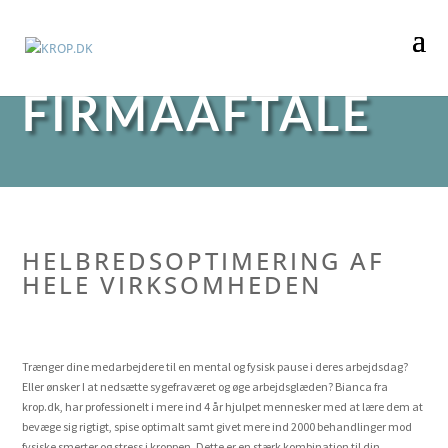
FIRMAAFTALE
HELBREDSOPTIMERING AF
HELE VIRKSOMHEDEN
Trænger dine medarbejdere til en mental og fysisk pause i deres arbejdsdag?
Eller ønsker I at nedsætte sygefraværet og øge arbejdsglæden? Bianca fra
krop.dk, har professionelt i mere ind 4 år hjulpet mennesker med at lære dem at
bevæge sig rigtigt, spise optimalt samt givet mere ind 2000 behandlinger mod
fysiske smerter og stress i kroppen. Dette er en stærk kombination til din