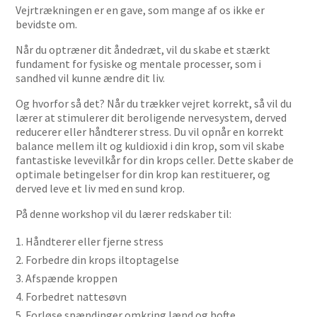
Vejrtrækningen er en gave, som mange af os ikke er
bevidste om.
Når du optræner dit åndedræt, vil du skabe et stærkt
fundament for fysiske og mentale processer, som i
sandhed vil kunne ændre dit liv.
Og hvorfor så det? Når du trækker vejret korrekt, så vil du
lærer at stimulerer dit beroligende nervesystem, derved
reducerer eller håndterer stress. Du vil opnår en korrekt
balance mellem ilt og kuldioxid i din krop, som vil skabe
fantastiske levevilkår for din krops celler. Dette skaber de
optimale betingelser for din krop kan restituerer, og
derved leve et liv med en sund krop.
På denne workshop vil du lærer redskaber til:
Håndterer eller fjerne stress
Forbedre din krops iltoptagelse
Afspænde kroppen
Forbedret nattesøvn
Forløse spændinger omkring lænd og hofte.